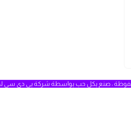
فوظة ، صنع بكل حب بواسطة شركة بي دي سي لخ