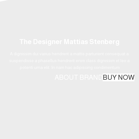
The Designer Mattias Stenberg
A dignissim dui varius hendrerit a mattis parturient consequat a
suspendisse a phasellus hendrerit enim class dignissim et leo a
potenti urna elit. In nam hac adipiscing condimentum.
ABOUT BRAND
BUY NOW